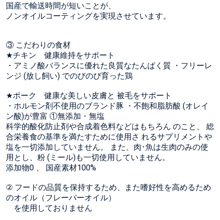
国産で輸送時間が短いことが、
ノンオイルコーティングを実現させています。
③ こだわりの食材
★チキン 健康維持をサポート
・アミノ酸バランスに優れた良質なたんぱく質 ・フリーレ
ンジ (放し飼い) でのびのび育った鶏
★ポーク 健康な美しい皮膚と 被毛をサポート
・ホルモン剤不使用のブランド豚 ・不飽和脂肪酸 (オレイ
ン酸)が豊富 ①無添加・無塩
科学的酸化防止剤や合成着色料などはもちろん のこと、 総
合栄養食の基準を満たすために使用さ れるサプリメントや
塩を一切添加していません。 また、肉･魚は生肉のみの使
用とし、粉 (ミール)も一切使用していません。
添加物0 、 国産素材100%
② フードの品質を保持するため、また嗜好性を高めるため
のオイル（フレーバーオイル）
を使用しておりません