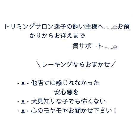
トリミングサロン迷子の飼い主様へ𓂃𓈒𓐍お預
かりからお迎えまで
一貫サポート𓂃𓈒𓐍
＼レーキングならおまかせ／
⁡•ᴥ•他店では感じれなかった
安心感を
•ᴥ•犬見知りな子でも怖くない
•ᴥ•心のモヤモヤお聞かせ下さい！