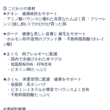
③ こだわりの食材
★チキン 健康維持をサポート
・アミノ酸バランスに優れた良質なたんぱく質 ・フリーレ
ンジ (放し飼い) でのびのび育った鶏
★ポーク 健康な美しい皮膚と 被毛をサポート
・ホルモン剤不使用のブランド豚 ・不飽和脂肪酸 (オレイ
ン酸)
★まぐろ 肉アレルギーに配慮
・国内で水揚げされた本マグロ
・低脂肪&DHA・EPA含有
・ビタミンB6たっぷり
★さくら 体重管理に配慮 健康をサポート
・低脂肪・高タンパク
・ビタミンミネラルが豊富でバランスよく含有
・不飽和脂肪酸たっぷり
④濃縮乳酸菌